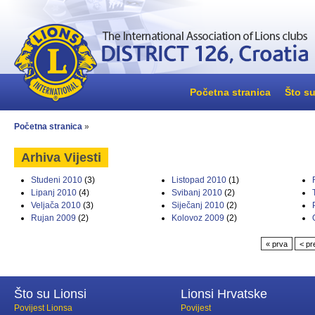
Početna stranica
Što su
Početna stranica
»
Arhiva Vijesti
Studeni 2010
(3)
Listopad 2010
(1)
Lipanj 2010
(4)
Svibanj 2010
(2)
Veljača 2010
(3)
Siječanj 2010
(2)
Rujan 2009
(2)
Kolovoz 2009
(2)
« prva
< p
Što su Lionsi
Lionsi Hrvatske
Povijest Lionsa
Povijest