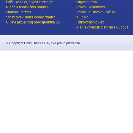
Etički kodeks, ciljevi i prisege
Organogram
Rječnik lionističkih natpisa
Pravni Dokumenti
Znakovi i himne
Podaci o Distriktu-račun
Što bi svaki lions morao znati?
Klubovi
Ciljevi aktualnog predsjednika LCI
Rukovodstvo Leo
Plan aktivnosti distrikta i klubova
© Copyright Lions District 126, sva prava pridržana