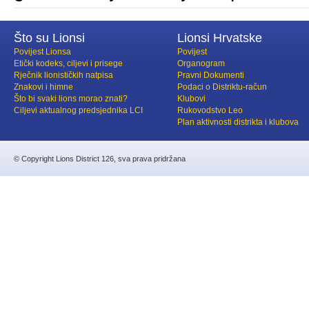
Što su Lionsi
Lionsi Hrvatske
Povijest Lionsa
Povijest
Etički kodeks, ciljevi i prisege
Organogram
Rječnik lionističkih natpisa
Pravni Dokumenti
Znakovi i himne
Podaci o Distriktu-račun
Što bi svaki lions morao znati?
Klubovi
Ciljevi aktualnog predsjednika LCI
Rukovodstvo Leo
Plan aktivnosti distrikta i klubova
© Copyright Lions District 126, sva prava pridržana