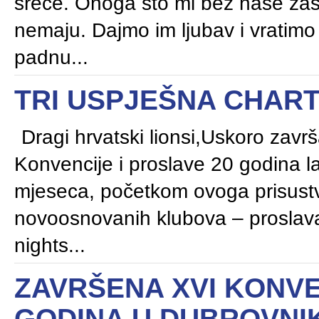
sreće. Onoga što mi bez naše zas
nemaju. Dajmo im ljubav i vratim
padnu...
TRI USPJEŠNA CHAR
Dragi hrvatski lionsi,Uskoro zavr
Konvencije i proslave 20 godina la
mjeseca, početkom ovoga prisustv
novoosnovanih klubova – proslava
nights...
ZAVRŠENA XVI KONVE
GODINA U DUBROVNI