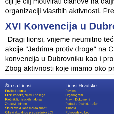
čiji je cilj motivirati članove na da
organizaciji vlastitih aktivnosti. P
XVI Konvencija u Dubr
Dragi lionsi, vrijeme neumitno t
akcije "Jedrima protiv droge" na 
konvencija u Dubrovniku kao i pr
Zbog aktivnosti koje imamo oko pr
Što su Lionsi
Lionsi Hrvatske
Povijest Lionsa
Povijest
Etički kodeks, ciljevi i prisege
Organogram
Rječnik lionističkih natpisa
Pravni Dokumenti
Znakovi i himne
Podaci o Distriktu-račun
Što bi svaki lions morao znati?
Klubovi
Ciljevi aktualnog predsjednika LCI
Rukovodstvo Leo