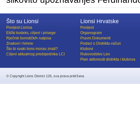
Što su Lionsi
Lionsi Hrvatske
Povijest Lionsa
Povijest
Etički kodeks, ciljevi i prisege
Organogram
Rječnik lionističkih natpisa
Pravni Dokumenti
Znakovi i himne
Podaci o Distriktu-račun
Što bi svaki lions morao znati?
Klubovi
Ciljevi aktualnog predsjednika LCI
Rukovodstvo Leo
Plan aktivnosti distrikta i klubova
© Copyright Lions District 126, sva prava pridržana