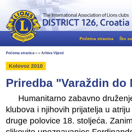
Početna stranica
Što su
Početna stranica
» »
Arhiva Vijesti
Kolovoz 2010
Priredba "Varaždin do
Humanitarno zabavno druženje 
klubova i njihovih prijatelja u atr
druge polovice 18. stoljeća. Zani
slikovito upoznavanjes Ferdinan