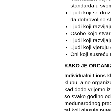
standarda u svom
Ljudi koji se dru
da dobrovoljno s
Ljudi koji razvija
Osobe koje stvar
Ljudi koji razvija
Ljudi koji vjeruj
Oni koji susreću 
KAKO JE ORGANIZ
Individualni Lions k
klubu, a ne organizac
kad dođe vrijeme iz
se svake godine odr
međunarodnog predsj
taj koji glasuje pu