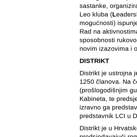
sastanke, organizir
Leo kluba (
L
eaders
mogućnosti) ispunje
Rad na aktivnostim
sposobnosti rukovođ
novim izazovima i 
DISTRIKT
Distrikt je ustrojna
1250 članova. Na č
(prošlogodišnjim gu
Kabineta, te predsje
izravno ga predstavl
predstavnik LCI u Di
Distrikt je u Hrvatsk
predsjedavajući regi