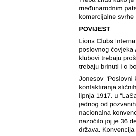
međunarodnim paten
komercijalne svrhe
POVIJEST
Lions Clubs Interna
poslovnog čovjeka
klubovi trebaju proši
trebaju brinuti i o b
Jonesov ''Poslovni k
kontaktiranja sličn
lipnja 1917. u "LaS
jednog od pozvanih
nacionalna konvenci
nazočilo joj je 36 
država. Konvencija j