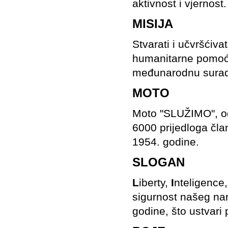
aktivnost i vjernost.
MISIJA
Stvarati i učvršćiv
humanitarne pomoći
međunarodnu surad
MOTO
Moto "SLUŽIMO", 
6000 prijedloga čla
1954. godine.
SLOGAN
L
iberty,
I
nteligence
sigurnost našeg na
godine, što ustvari 