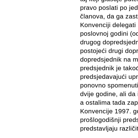
pravo poslati po je
članova, da ga zas
Konvenciji delegati
poslovnoj godini (od
drugog dopredsjedni
postojeći drugi dop
dopredsjednik na m
predsjednik je takođ
predsjedavajući up
ponovno spomenuti 
dvije godine, ali da
a ostalima tada za
Konvencije 1997. go
prošlogodišnji preds
predstavljaju različi