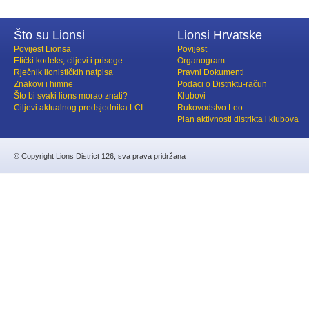
Što su Lionsi
Lionsi Hrvatske
Povijest Lionsa
Povijest
Etički kodeks, ciljevi i prisege
Organogram
Rječnik lionističkih natpisa
Pravni Dokumenti
Znakovi i himne
Podaci o Distriktu-račun
Što bi svaki lions morao znati?
Klubovi
Ciljevi aktualnog predsjednika LCI
Rukovodstvo Leo
Plan aktivnosti distrikta i klubova
© Copyright Lions District 126, sva prava pridržana