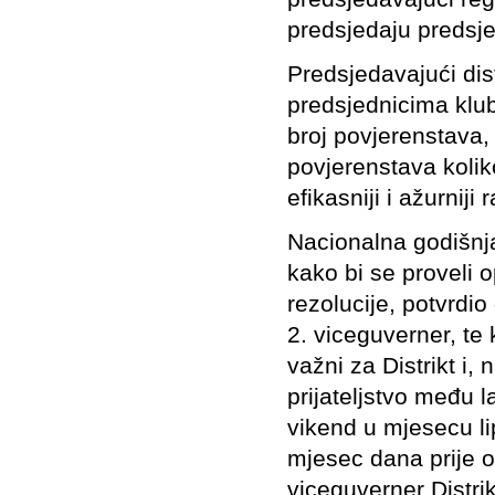
predsjedaju predsj
Predsjedavajući dis
predsjednicima klub
broj povjerenstava, 
povjerenstava kolik
efikasniji i ažurniji
Nacionalna godišnja
kako bi se proveli o
rezolucije, potvrdio
2. viceguverner, te 
važni za Distrikt i,
prijateljstvo među l
vikend u mjesecu li
mjesec dana prije 
viceguverner Distri