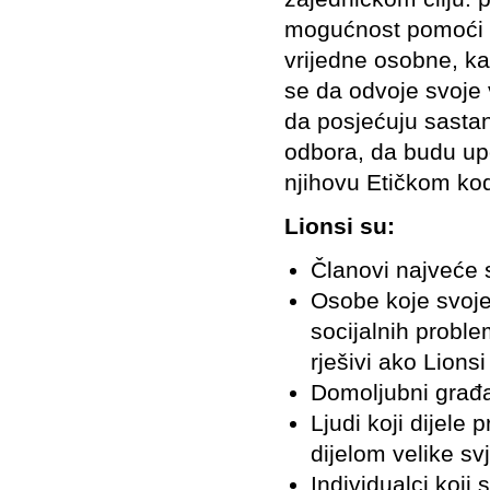
mogućnost pomoći i 
vrijedne osobne, ka
se da odvoje svoje 
da posjećuju sasta
odbora, da budu upo
njihovu Etičkom ko
Lionsi su:
Članovi najveće 
Osobe koje svoje
socijalnih proble
rješivi ako Lions
Domoljubni građa
Ljudi koji dijele 
dijelom velike sv
Individualci koji