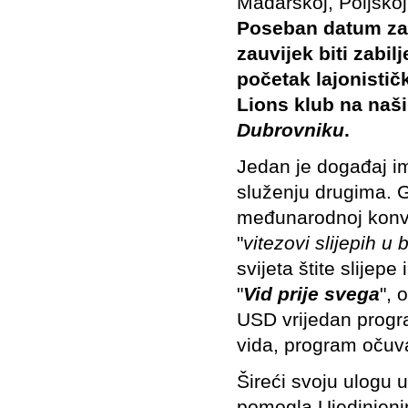
Mađarskoj, Poljskoj 
Poseban datum za n
zauvijek biti zabi
početak lajonistič
Lions klub na naš
Dubrovniku
.
Jedan je događaj im
služenju drugima. 
međunarodnoj konve
"
vitezovi slijepih u 
svijeta štite slijep
"
Vid prije svega
",
USD vrijedan progra
vida, program očuva
Šireći svoju ulogu 
pomogla Ujedinjenim