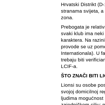
Hrvatski Distrikt (D
stranama svijeta, a 
zona.
Prebogata je relati
svaki klub ima neki
karaktera. Na razini
provode se uz pomo
Internationala). U fa
trebaju biti verifici
LCIF-a.
ŠTO ZNAČI BITI L
Lionsi su osobe pos
svojoj domicilnoj reg
ljudima mogućnost s
zajedničkom cilju: 