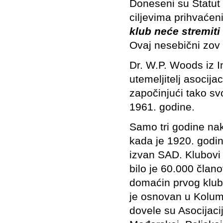
Doneseni su Statut i
ciljevima prihvaćen
klub neće stremiti 
Ovaj nesebični zov 
Dr. W.P. Woods iz I
utemeljitelj asocija
započinjući tako sv
1961. godine.
Samo tri godine na
kada je 1920. godi
izvan SAD. Klubovi 
bilo je 60.000 čla
domaćin prvog kluba
je osnovan u Kolum
dovele su Asocijac