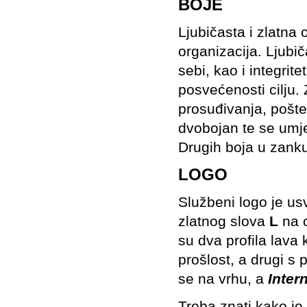
BOJE
Ljubičasta i zlatn
organizacija. Ljubič
sebi, kao i integrite
posvećenosti cilju.
prosuđivanja, pošte
dvobojan te se umjes
Drugih boja u zank
LOGO
Službeni logo je us
zlatnog slova
L
na o
su dva profila lava 
prošlost, a drugi s
se na vrhu, a
Inter
Treba znati kako je 