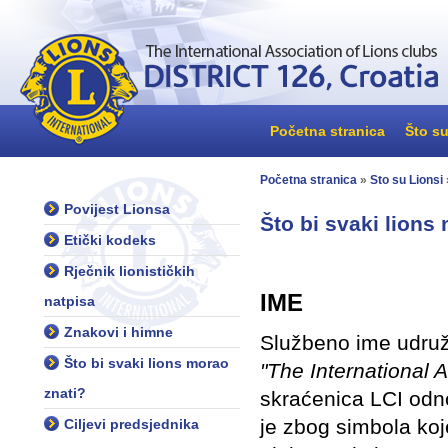
Početna stranica
Što su
Početna stranica
»
Što su Lionsi
Povijest Lionsa
Što bi svaki lions 
Etički kodeks
Rječnik lionističkih
IME
natpisa
Znakovi i himne
Službeno ime udruž
Što bi svaki lions morao
"The International A
znati?
skraćenica LCI odn
je zbog simbola koj
Ciljevi predsjednika