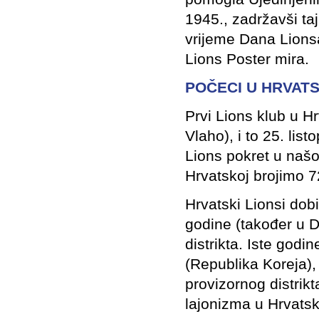
1945., zadržavši ta
vrijeme Dana Lionsa
Lions Poster mira.
POČECI U HRVAT
Prvi Lions klub u H
Vlaho), i to 25. li
Lions pokret u našo
Hrvatskoj brojimo 7
Hrvatski Lionsi dobil
godine (također u Du
distrikta. Iste god
(Republika Koreja), 
provizornog distrikt
lajonizma u Hrvats