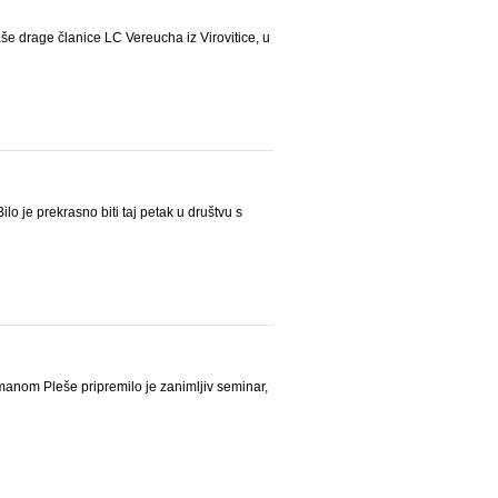
e drage članice LC Vereucha iz Virovitice, u
je prekrasno biti taj petak u društvu s
manom Pleše pripremilo je zanimljiv seminar,