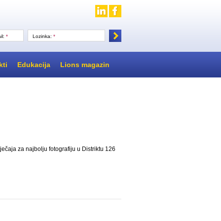
il:
*
Lozinka:
*
kti
Edukacija
Lions magazin
čaja za najbolju fotografiju u Distriktu 126