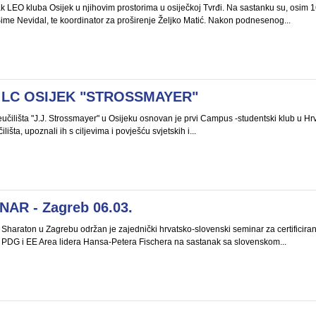
ak LEO kluba Osijek u njihovim prostorima u osiječkoj Tvrđi. Na sastanku su, osim 16
me Nevidal, te koordinator za proširenje Željko Matić. Nakon podnesenog...
LC OSIJEK "STROSSMAYER"
čilišta "J.J. Strossmayer" u Osijeku osnovan je prvi Campus -studentski klub u Hrvats
šta, upoznali ih s ciljevima i povješću svjetskih i...
AR - Zagreb 06.03.
Sharaton u Zagrebu održan je zajednički hrvatsko-slovenski seminar za certificiran
PDG i EE Area lidera Hansa-Petera Fischera na sastanak sa slovenskom...