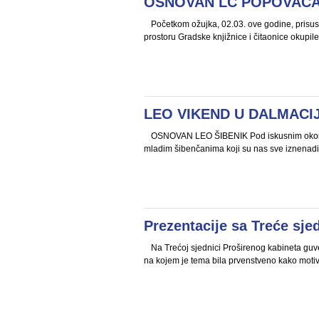
OSNOVAN LC POPOVAČ
Početkom ožujka, 02.03. ove godine, prisus
prostoru Gradske knjižnice i čitaonice okupil
LEO VIKEND U DALMACIJ
OSNOVAN LEO ŠIBENIK Pod iskusnim okom naš
mladim šibenčanima koji su nas sve iznenadil
Prezentacije sa Treće sj
Na Trećoj sjednici Proširenog kabineta guv
na kojem je tema bila prvenstveno kako motivir