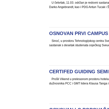
U četvrtak, 11.03. održan je redovni sastan
Darko Angebrandt, kao i PDG Antun Tucak i Ši
OSNOVAN PRVI CAMPUS 
Sinoć, u prostoru Tehnologijskog centra Sveu
sastanak s desetak studenata osječkog Sveučili
CERTIFED GUIDING SEMIN
Prošli Vikend u prekrasnom prostoru hotela 
dužnosnika PCC i GMT lidera Klausa Tanga i 