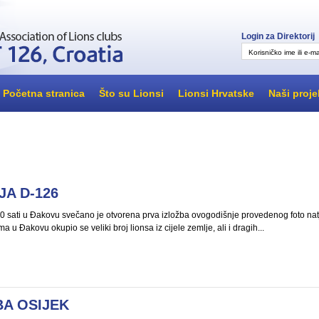
Login za Direktorij
Korisničko ime ili e-ma
Početna stranica
Što su Lionsi
Lionsi Hrvatske
Naši proje
A D-126
.00 sati u Đakovu svečano je otvorena prva izložba ovogodišnje provedenog foto natje
u Đakovu okupio se veliki broj lionsa iz cijele zemlje, ali i dragih...
BA OSIJEK