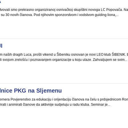
A
tvovali smo prekrasno organiziranoj osnivačkoj skupštini novoga LC Popovača. Naš
e su 30 novih članova. Pod njihovim sponzorstvom i vodstvom guiding liona,...
I
ih dragih Luca, prošli vikend u Šibeniku osnovan je novi LEO klub ŠIBENIK. Bilo 
i svojom zrelošću i poznavanjem organizacije u koju ulaze. Zahvaljujem se svim...
ednice PKG na Sljemenu
ernera Povjerenstvo za edukaciju i orijentaciju članova na čelu s prdsjednicom Ro
ati i animirati članove da aktivnije sudjeluju u radu kluba. Seminar je...