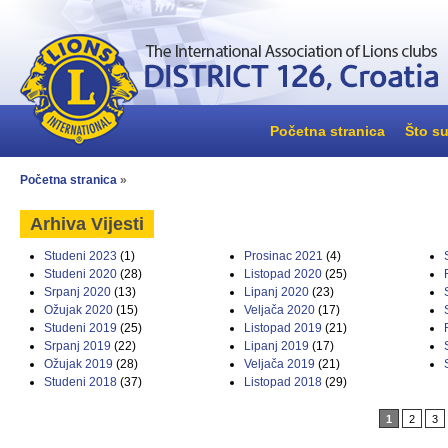
Početna stranica
Što su
Početna stranica
»
Arhiva Vijesti
Studeni 2023
(1)
Prosinac 2021
(4)
Studeni 2020
(28)
Listopad 2020
(25)
Srpanj 2020
(13)
Lipanj 2020
(23)
Ožujak 2020
(15)
Veljača 2020
(17)
Studeni 2019
(25)
Listopad 2019
(21)
Srpanj 2019
(22)
Lipanj 2019
(17)
Ožujak 2019
(28)
Veljača 2019
(21)
Studeni 2018
(37)
Listopad 2018
(29)
1
2
3