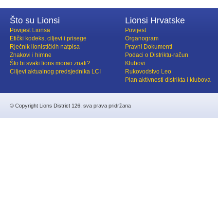
Što su Lionsi
Lionsi Hrvatske
Povijest Lionsa
Povijest
Etički kodeks, ciljevi i prisege
Organogram
Rječnik lionističkih natpisa
Pravni Dokumenti
Znakovi i himne
Podaci o Distriktu-račun
Što bi svaki lions morao znati?
Klubovi
Ciljevi aktualnog predsjednika LCI
Rukovodstvo Leo
Plan aktivnosti distrikta i klubova
© Copyright Lions District 126, sva prava pridržana