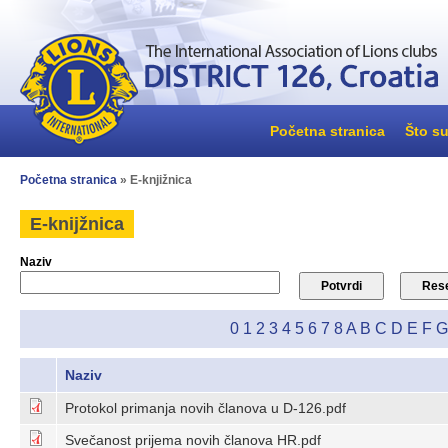
Početna stranica
Što su
Početna stranica
» E-knjižnica
E-knijžnica
Naziv
0
1
2
3
4
5
6
7
8
A
B
C
D
E
F
G
Naziv
Protokol primanja novih članova u D-126.pdf
Svečanost prijema novih članova HR.pdf