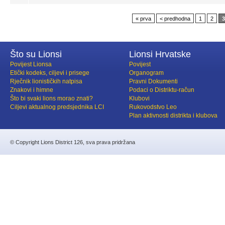
« prva
< predhodna
1
2
3
Što su Lionsi
Lionsi Hrvatske
Povijest Lionsa
Povijest
Etički kodeks, ciljevi i prisege
Organogram
Rječnik lionističkih natpisa
Pravni Dokumenti
Znakovi i himne
Podaci o Distriktu-račun
Što bi svaki lions morao znati?
Klubovi
Ciljevi aktualnog predsjednika LCI
Rukovodstvo Leo
Plan aktivnosti distrikta i klubova
© Copyright Lions District 126, sva prava pridržana