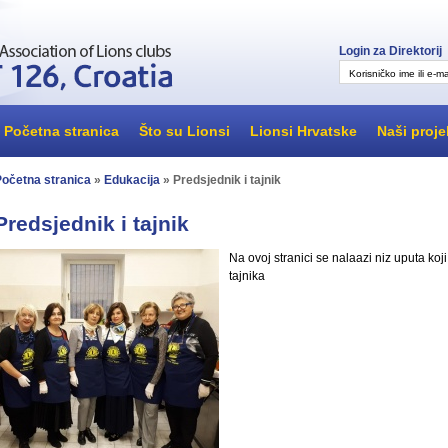
Login za Direktorij
Korisničko ime ili e-ma
Početna stranica
Što su Lionsi
Lionsi Hrvatske
Naši proje
Početna stranica
»
Edukacija
» Predsjednik i tajnik
Predsjednik i tajnik
Na ovoj stranici se nalaazi niz uputa koj
tajnika