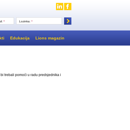
il:
*
Lozinka:
*
kti
Edukacija
Lions magazin
i bi trebali pomoći u radu predsjednika i