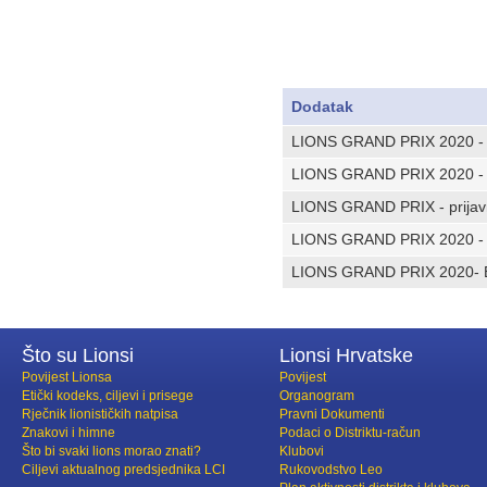
Dodatak
LIONS GRAND PRIX 2020 - 
LIONS GRAND PRIX 2020 - P
LIONS GRAND PRIX - prijav
LIONS GRAND PRIX 2020 - 
LIONS GRAND PRIX 2020- E
Što su Lionsi
Lionsi Hrvatske
Povijest Lionsa
Povijest
Etički kodeks, ciljevi i prisege
Organogram
Rječnik lionističkih natpisa
Pravni Dokumenti
Znakovi i himne
Podaci o Distriktu-račun
Što bi svaki lions morao znati?
Klubovi
Ciljevi aktualnog predsjednika LCI
Rukovodstvo Leo