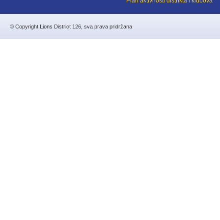
Plan aktivnosti distrikta i klubova
© Copyright Lions District 126, sva prava pridržana