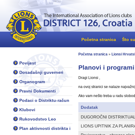
Početna stranica
Što su
Početna stranica
»
Lionsi Hrvats
Povijest
Planovi i programi 
Dosadašnji guverneri
Dragi Lionsi ,
Organogram
na ovoj stranici se nalaze najvažnij
Pravni Dokumenti
Ako vam nešto treba u radu slobodn
Podaci o Distriktu-račun
Dodatak
Klubovi
DUGOROČNI DISTRIKTUALNI
Rukovodstvo Leo
LIONS UPITNIK ZA PLANIR
Plan aktivnosti distrikta i
Povjerenstva - obrazac plan 