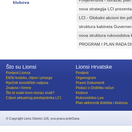
klubova
nova strategija LCI prezenta
LCI - Globalni akcioni tim.pd
struktura kabineta Guvernera
nova struktura rukovodstva 
PROGRAM I PLAN RADA DIS
Što su Lionsi
Lionsi Hrvatske
Povijest Lionsa
Povijest
Etički kodeks, ciljevi i prisege
Organogram
Rječnik lionističkih natpisa
Pravni Dokumenti
Znakovi i himne
Podaci o Distriktu-račun
Što bi svaki lions morao znati?
Klubovi
Ciljevi aktualnog predsjednika LCI
Rukovodstvo Leo
Plan aktivnosti distrikta i klubova
© Copyright Lions District 126, sva prava pridržana