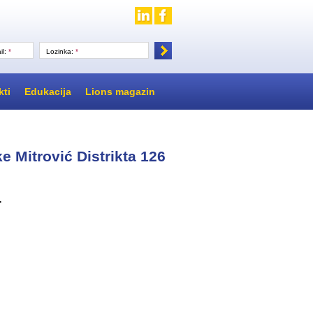
il:
*
Lozinka:
*
kti
Edukacija
Lions magazin
 Mitrović Distrikta 126
.