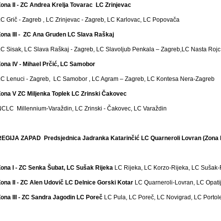
ona II - ZC Andrea Krelja Tovarac LC Zrinjevac
C Grič - Zagreb , LC Zrinjevac - Zagreb, LC Karlovac, LC Popovača
ona III - ZC Ana Gruden LC Slava Raškaj
C Sisak, LC Slava Raškaj - Zagreb, LC Slavoljub Penkala – Zagreb,LC Nasta Rojc 
ona IV - Mihael Prčić, LC Samobor
C Lenuci - Zagreb, LC Samobor , LC Agram – Zagreb, LC Kontesa Nera-Zagreb
ona V ZC Miljenka Toplek LC Zrinski Čakovec
CLC Millennium-Varaždin, LC Zrinski - Čakovec, LC Varaždin
REGIJA ZAPAD Predsjednica Jadranka Katarinčić LC Quarneroli Lovran (Zona II
ona I - ZC Senka Šubat, LC Sušak Rijeka
LC Rijeka, LC Korzo-Rijeka, LC Sušak-
ona II - ZC Alen Udovič LC Delnice Gorski Kotar
LC Quarneroli-Lovran, LC Opatij
ona III - ZC Sandra Jagodin LC Poreč
LC Pula, LC Poreč, LC Novigrad, LC Portole