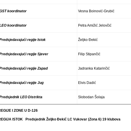
GST koordinator
Vesna Boinović-Grubić
LEO koordinator
Petra Amižić Jelovčić
Predsjedavajući regije Istok
Željko Đekić
Predsjedavajući regije Sjever
Filip Stipančić
Predsjedavajući regije Zapad
Jadranka Katarinčić
Predsjedavajući regije Jug
Elvis Dadić
Predsjednik LEO Distrikta
Slobodan Šolaja
REGIJE I ZONE U D-126
REGIJA ISTOK Predsjednik Željko Đekić LC Vukovar (Zona 6) 19 klubova