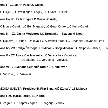
ona I – ZC Marin Pajić LC Osijek
C Osijek , LC Waldinger - Osijek, LC Drava – Osijek
ona II – ZC Irella Bogut LC Mursa- Osijek,
C Mursa-Osijek, LC Beli Manastir, LC Gea - Osijek ,LC Kuna-Osijek
Zona III – ZC Jasna Medverec LC Brođanka – Slavonski Brod
C Đakovo, LC Buga - Đakovo, LC Slavonski Brod, LC Brođanka-Slavonski Brod
ona IV– ZC Emilija Černoga LC Mihael - Donji Miholjac
LC Valpovo-Belišće, LC N
ona V – ZC Anica Car Marković LC Vereucha - Virovitica
LC Slatina, LC Vereucha - Virovitica
Zona VI – ZC Mirjana Semenić Rutko - LC Vukovar
C Vinkovci, LC Vukovar
REGIJA SJEVER Predsjednik Filip Stipančić (Zona V) 18 klubova
ona I -ZC Mario Perica, LC Kaptol
C Zagreb, LC Kaptol-Zagreb, LC Zagorje - Zabok