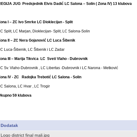
EGIJA JUG Predsjednik Elvis Dadić LC Salona – Solin ( Zona IV) 13 klubova
ona I – ZC Ivo Smrke LC Dioklecijan - Split
C Split, LC Marjan, Dioklecijan- Split, LC Salona-Solin
ona II – ZC Nera Gojanović LC Luca Šibenik
C Luca-Šibenik, LC Šibenik i LC Zadar
ona III – Marija Tikvica LC Sveti Vlaho - Dubrovnik
C Sv. Vlaho-Dubrovnik , LC Libertas -Dubrovnik i LC Narona - Metković
ona IV - ZC Radojka Trebotić LC Salona - Solin
C Salona, LC Hvar , LC Trogir
Ukupno 59 klubova
Dodatak
Logo district final mali.jpg