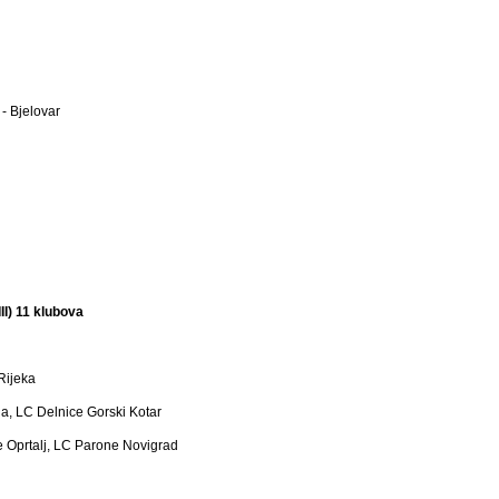
- Bjelovar
I) 11 klubova
Rijeka
a, LC Delnice Gorski Kotar
 Oprtalj, LC Parone Novigrad