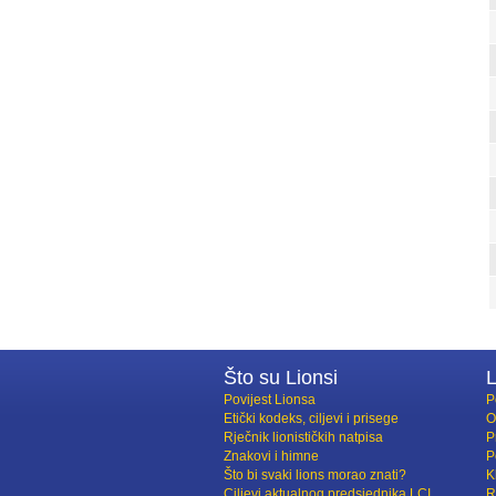
Što su Lionsi
L
Povijest Lionsa
P
Etički kodeks, ciljevi i prisege
O
Rječnik lionističkih natpisa
P
Znakovi i himne
P
Što bi svaki lions morao znati?
K
Ciljevi aktualnog predsjednika LCI
R