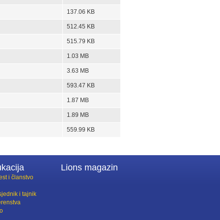
137.06 KB
512.45 KB
515.79 KB
1.03 MB
3.63 MB
593.47 KB
1.87 MB
1.89 MB
559.99 KB
kacija
Lions magazin
est i članstvo
jednik i tajnik
erenstva
lo