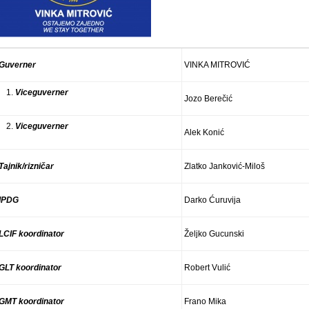
Guverner
VINKA MITROVIĆ
Viceguverner
Jozo Berečić
Viceguverner
Alek Konić
Tajnik/rizničar
Zlatko Janković-Miloš
IPDG
Darko Ćuruvija
LCIF koordinator
Željko Gucunski
GLT koordinator
Robert Vulić
GMT koordinator
Frano Mika