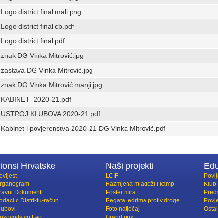
Logo district final mali.png
Logo district final cb.pdf
Logo district final.pdf
znak DG Vinka Mitrović.jpg
zastava DG Vinka Mitrović.jpg
znak DG Vinka Mitrović manji.jpg
KABINET_2020-21.pdf
USTROJ KLUBOVA 2020-21.pdf
Kabinet i povjerenstva 2020-21 DG Vinka Mitrović.pdf
ionsi Hrvatske
Naši projekti
Edu
ovijest
LCIF
Povij
rganogram
Razmjena mladeži i kamp
Klub
ravni Dokumenti
Poster mira
Preds
odaci o Distriktu-račun
Regata jedrima protiv droge
Povj
lubovi
Foto natječaj
Osta
ukovodstvo Leo
Grand prix