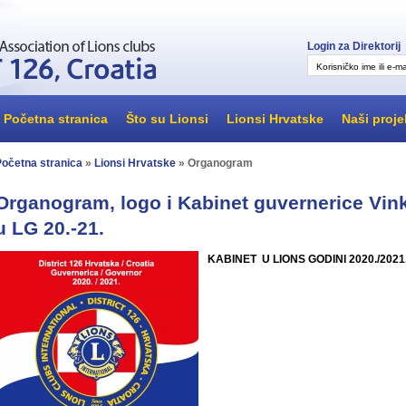
Login za Direktorij
Korisničko ime ili e-ma
Početna stranica
Što su Lionsi
Lionsi Hrvatske
Naši proje
Početna stranica
»
Lionsi Hrvatske
» Organogram
Organogram, logo i Kabinet guvernerice Vinke
u LG 20.-21.
KABINET U LIONS GODINI 2020./2021