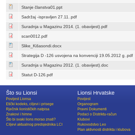
Stanje članstva01.ppt
Sadržaj -ispravljen 27.11..pdf
Suradnja u Magazinu 2014. (1. obavijest).pdf
scan0012.pdf
Slike_Kišasondi.docx
Strategija D -126 usvojena na konvenciji 19.05.2012 g..pdf
Suradnja u Magazinu 2012. (1. obavijest).doc
Statut D-126.pdf
Što su Lionsi
Lionsi Hrvatske
Povijest Lionsa
Povijest
Etički kodeks, ciljevi i prisege
Organogram
Rječnik lionističkih natpisa
Pravni Dokumenti
Znakovi i himne
Podaci o Distriktu-račun
Što bi svaki lions morao znati?
Klubovi
Ciljevi aktualnog predsjednika LCI
Rukovodstvo Leo
Plan aktivnosti distrikta i klubova