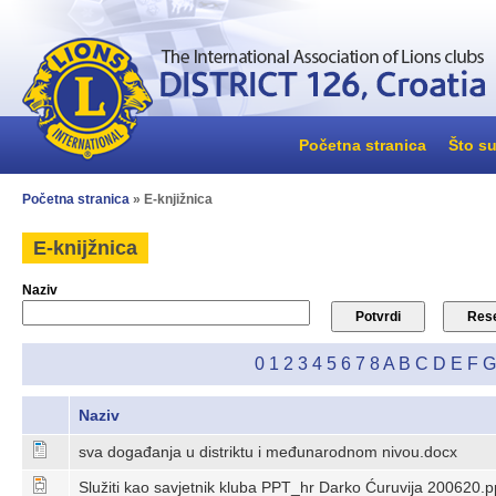
Početna stranica
Što su
Početna stranica
» E-knjižnica
E-knijžnica
Naziv
0
1
2
3
4
5
6
7
8
A
B
C
D
E
F
G
Naziv
sva događanja u distriktu i međunarodnom nivou.docx
Služiti kao savjetnik kluba PPT_hr Darko Ćuruvija 200620.p