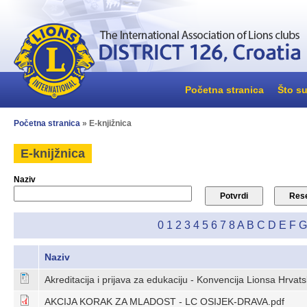
Početna stranica
Što su
Početna stranica
» E-knjižnica
E-knijžnica
Naziv
0
1
2
3
4
5
6
7
8
A
B
C
D
E
F
G
Naziv
Akreditacija i prijava za edukaciju - Konvencija Lionsa Hrva
AKCIJA KORAK ZA MLADOST - LC OSIJEK-DRAVA.pdf