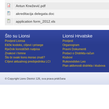
Antun Knežević.pdf
akreditacija delegata.doc
application form_2012.xls
Što su Lionsi
Lionsi Hrvatske
Povijest Lionsa
Povijest
Etički kodeks, ciljevi i prisege
Organogram
Rječnik lionističkih natpisa
Pravni Dokumenti
Znakovi i himne
Podaci o Distriktu-račun
Što bi svaki lions morao znati?
Klubovi
Ciljevi aktualnog predsjednika LCI
Rukovodstvo Leo
Plan aktivnosti distrikta i klubova
© Copyright Lions District 126, sva prava pridržana