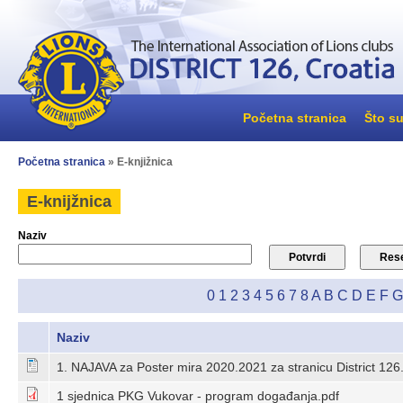
Početna stranica
Što su
Početna stranica
» E-knjižnica
E-knijžnica
Naziv
0
1
2
3
4
5
6
7
8
A
B
C
D
E
F
G
Naziv
1. NAJAVA za Poster mira 2020.2021 za stranicu District 126
1 sjednica PKG Vukovar - program događanja.pdf