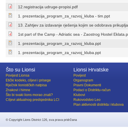
12.registracija udruge-propisi.pdf
1. prezentacija_program_za_razvoj_kluba - tim.ppt
13. Zahtjev za izdavanje rješenja kojim se odobrava prikuplj
1st part of the Camp - Adriatic sea - Zaostrog Hostel Eklata.p
1. prezentacija_program_za_razvoj_kluba.ppt
1. prezentacija_program_za_razvoj_kluba.ppt
Što su Lionsi
Lionsi Hrvatske
Povijest Lionsa
Povijest
Etički kodeks, ciljevi i prisege
Organogram
Rječnik lionističkih natpisa
Pravni Dokumenti
Znakovi i himne
Podaci o Distriktu-račun
Što bi svaki lions morao znati?
Klubovi
Ciljevi aktualnog predsjednika LCI
Rukovodstvo Leo
Plan aktivnosti distrikta i klubova
© Copyright Lions District 126, sva prava pridržana