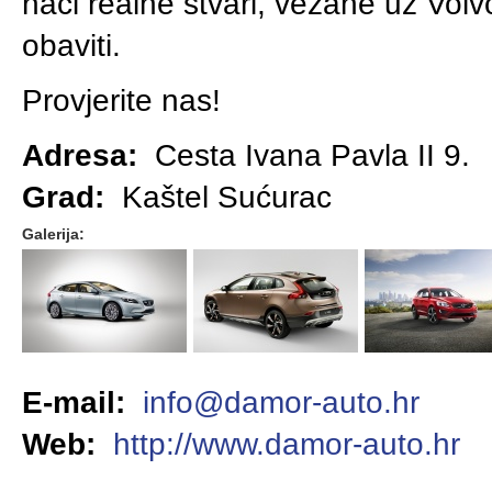
naći realne stvari, vezane uz Vo
obaviti.
Provjerite nas!
Adresa:
Cesta Ivana Pavla II 9.
Grad:
Kaštel Sućurac
Galerija:
E-mail:
info@damor-auto.hr
Web:
http://www.damor-auto.hr