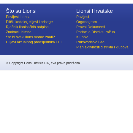
Što su Lionsi
Lionsi Hrvatske
Povijest Lionsa
Povijest
Etički kodeks, ciljevi i prisege
Organogram
Rječnik lionističkih natpisa
Pravni Dokumenti
Znakovi i himne
Podaci o Distriktu-račun
Što bi svaki lions morao znati?
Klubovi
Ciljevi aktualnog predsjednika LCI
Rukovodstvo Leo
Plan aktivnosti distrikta i klubova
© Copyright Lions District 126, sva prava pridržana