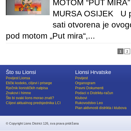
MOTOM “PUT MIRA” 
MURSA OSIJEK U pet
sati otvorena je ovog
pod motom „Put mira“,...
1
2
Što su Lionsi
Lionsi Hrvatske
Povijest Lionsa
Povijest
Etički kodeks, ciljevi i prisege
Organogram
Rječnik lionističkih natpisa
Pravni Dokumenti
Znakovi i himne
Podaci o Distriktu-račun
Što bi svaki lions morao znati?
Klubovi
Ciljevi aktualnog predsjednika LCI
Rukovodstvo Leo
Plan aktivnosti distrikta i klubova
© Copyright Lions District 126, sva prava pridržana