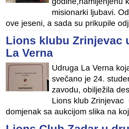
godine,namijenjenu k
misionarki ljubavi. O
ove jeseni, a sada su prikupile o
Lions klubu Zrinjevac
La Verna
Udruga La Verna koja 
svečano je 24. stud
zavodu, obilježila de
Lions klub Zrinjevac 
domjenak sa aukcijom slika na kojo
Lions Club Zadar u dru