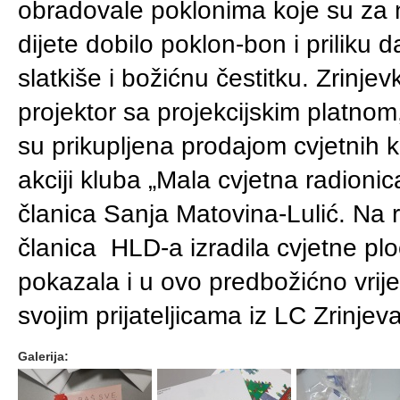
obradovale poklonima koje su za n
dijete dobilo poklon-bon i priliku d
slatkiše i božićnu čestitku. Zrinje
projektor sa projekcijskim platno
su prikupljena prodajom cvjetnih k
akciji kluba „Mala cvjetna radionic
članica Sanja Matovina-Lulić. Na 
članica HLD-a izradila cvjetne plo
pokazala i u ovo predbožićno vrije
svojim prijateljicama iz LC Zrinjev
Galerija: