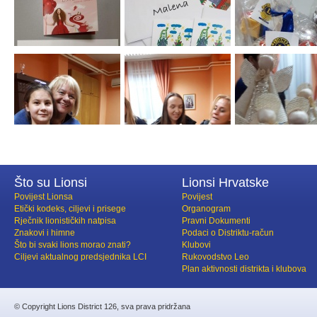
Što su Lionsi
Lionsi Hrvatske
Povijest Lionsa
Povijest
Etički kodeks, ciljevi i prisege
Organogram
Rječnik lionističkih natpisa
Pravni Dokumenti
Znakovi i himne
Podaci o Distriktu-račun
Što bi svaki lions morao znati?
Klubovi
Ciljevi aktualnog predsjednika LCI
Rukovodstvo Leo
Plan aktivnosti distrikta i klubova
© Copyright Lions District 126, sva prava pridržana