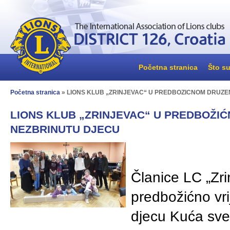
Početna stranica
Što su
Početna stranica
» LIONS KLUB „ZRINJEVAC“ U PREDBOŽIĆNOM DRUŽE
LIONS KLUB „ZRINJEVAC“ U PREDBOŽI
NEZBRINUTU DJECU
Članice LC „Zri
predbožićno vr
djecu Kuća sve