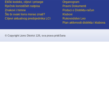
Etički kodeks, ciljevi i prisege
Organogram
Rječnik lionističkih natpisa
Pravni Dokumenti
Znakovi i himne
Podaci o Distriktu-račun
Što bi svaki lions morao znati?
Klubovi
Ciljevi aktualnog predsjednika LCI
Rukovodstvo Leo
Plan aktivnosti distrikta i klubova
© Copyright Lions District 126, sva prava pridržana