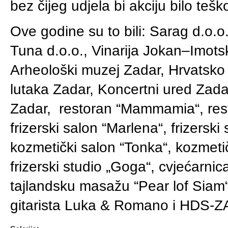
bez čijeg udjela bi akciju bilo teško
Ove godine su to bili: Sarag d.o.o.
Tuna d.o.o., Vinarija Jokan–Imotsk
Arheološki muzej Zadar, Hrvatsko 
lutaka Zadar, Koncertni ured Zadar,
Zadar, restoran “Mammamia“, rest
frizerski salon “Marlena“, frizerski 
kozmetički salon “Tonka“, kozmetič
frizerski studio „Goga“, cvjećarnica
tajlandsku masažu “Pear lof Siam“
gitarista Luka & Romano i HDS-Z