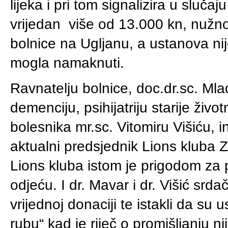
lijeka i pri tom signalizira u slučaj
vrijedan više od 13.000 kn, nužno 
bolnice na Ugljanu, a ustanova nij
mogla namaknuti.
Ravnatelju bolnice, doc.dr.sc. Mla
demenciju, psihijatriju starije živo
bolesnika mr.sc. Vitomiru Višiću, 
aktualni predsjednik Lions kluba Z
Lions kluba istom je prigodom za 
odjeću. I dr. Mavar i dr. Višić srd
vrijednoj donaciji te istakli da su
rubu“ kad je riječ o promišljanju n