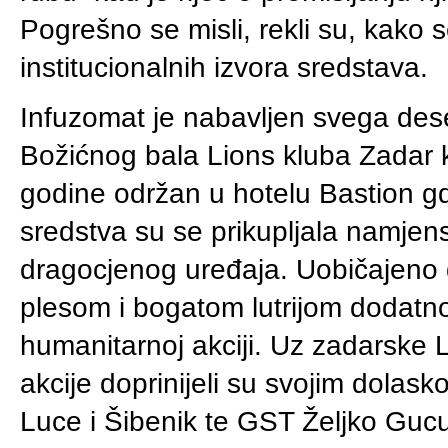
Pogrešno se misli, rekli su, kako s
institucionalnih izvora sredstava.
Infuzomat je nabavljen svega des
Božićnog bala Lions kluba Zadar k
godine održan u hotelu Bastion gd
sredstva su se prikupljala namjen
dragocjenog uređaja. Uobičajeno
plesom i bogatom lutrijom dodatno j
humanitarnoj akciji. Uz zadarske Li
akcije doprinijeli su svojim dolask
Luce i Šibenik te GST Željko Guc