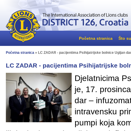
Početna stranica
Što su
Početna stranica
» LC ZADAR - pacijentima Psihijatrijske bolnice Ugljan da
LC ZADAR - pacijentima Psihijatrijske bol
Djelatnicima Ps
je, 17. prosinc
dar – infuzoma
intravensku pri
pumpi koja komp