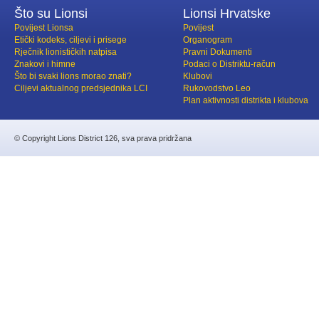
Što su Lionsi
Lionsi Hrvatske
Povijest Lionsa
Povijest
Etički kodeks, ciljevi i prisege
Organogram
Rječnik lionističkih natpisa
Pravni Dokumenti
Znakovi i himne
Podaci o Distriktu-račun
Što bi svaki lions morao znati?
Klubovi
Ciljevi aktualnog predsjednika LCI
Rukovodstvo Leo
Plan aktivnosti distrikta i klubova
© Copyright Lions District 126, sva prava pridržana