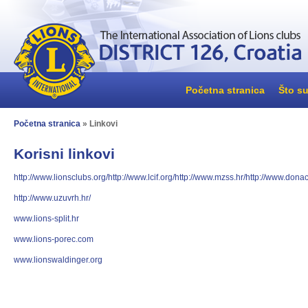
Početna stranica
Što su
Početna stranica
» Linkovi
Korisni linkovi
http://www.lionsclubs.org/
http://www.lcif.org/
http://www.mzss.hr/
http://www.donaci
http://www.uzuvrh.hr/
www.lions-split.hr
www.lions-porec.com
www.lionswaldinger.org