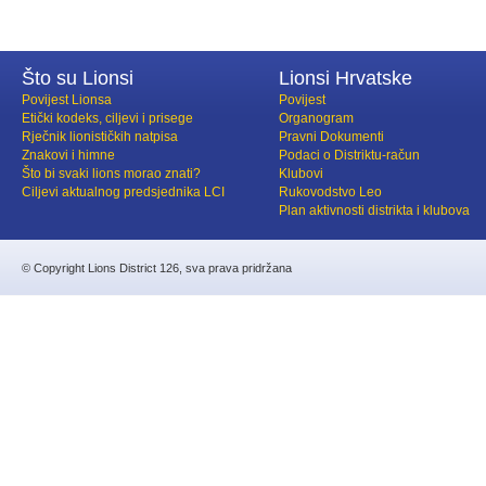
Što su Lionsi
Lionsi Hrvatske
Povijest Lionsa
Povijest
Etički kodeks, ciljevi i prisege
Organogram
Rječnik lionističkih natpisa
Pravni Dokumenti
Znakovi i himne
Podaci o Distriktu-račun
Što bi svaki lions morao znati?
Klubovi
Ciljevi aktualnog predsjednika LCI
Rukovodstvo Leo
Plan aktivnosti distrikta i klubova
© Copyright Lions District 126, sva prava pridržana