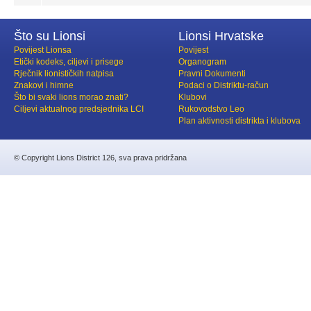
Što su Lionsi
Lionsi Hrvatske
Povijest Lionsa
Povijest
Etički kodeks, ciljevi i prisege
Organogram
Rječnik lionističkih natpisa
Pravni Dokumenti
Znakovi i himne
Podaci o Distriktu-račun
Što bi svaki lions morao znati?
Klubovi
Ciljevi aktualnog predsjednika LCI
Rukovodstvo Leo
Plan aktivnosti distrikta i klubova
© Copyright Lions District 126, sva prava pridržana