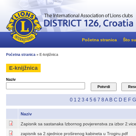
Početna stranica
Što su
Početna stranica
» E-knjižnica
E-knijžnica
Naziv
0
1
2
3
4
5
6
7
8
A
B
C
D
E
F
G
Naziv
Zapisnik sa sastanaka Izbornog povjerenstva za izbor 2.vic
zapisnik sa 2.sjednice proširenog kabineta u Trogiru.pdf