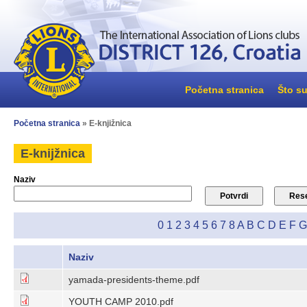
Početna stranica
Što su
Početna stranica
» E-knjižnica
E-knijžnica
Naziv
0
1
2
3
4
5
6
7
8
A
B
C
D
E
F
G
Naziv
yamada-presidents-theme.pdf
YOUTH CAMP 2010.pdf