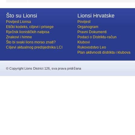
Što su Lionsi
Lionsi Hrvatske
Povijest Lionsa
Povijest
Etički kodeks, ciljevi i prisege
Organogram
Rječnik lionističkih natpisa
Pravni Dokumenti
Znakovi i himne
Podaci o Distriktu-račun
Što bi svaki lions morao znati?
Klubovi
Ciljevi aktualnog predsjednika LCI
Rukovodstvo Leo
Plan aktivnosti distrikta i klubova
© Copyright Lions District 126, sva prava pridržana