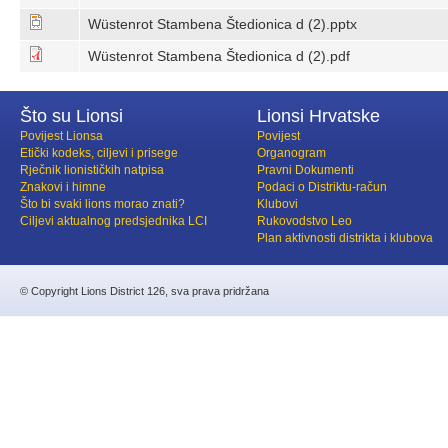
Wüstenrot Stambena Štedionica d (2).pptx
Wüstenrot Stambena Štedionica d (2).pdf
Što su Lionsi
Lionsi Hrvatske
Povijest Lionsa
Povijest
Etički kodeks, ciljevi i prisege
Organogram
Rječnik lionističkih natpisa
Pravni Dokumenti
Znakovi i himne
Podaci o Distriktu-račun
Što bi svaki lions morao znati?
Klubovi
Ciljevi aktualnog predsjednika LCI
Rukovodstvo Leo
Plan aktivnosti distrikta i klubova
© Copyright Lions District 126, sva prava pridržana