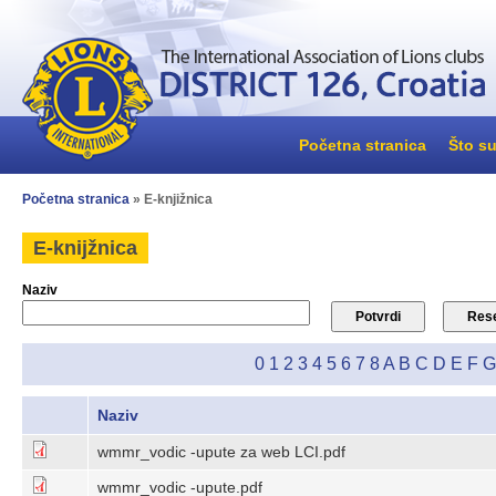
Početna stranica
Što su
Početna stranica
» E-knjižnica
E-knijžnica
Naziv
0
1
2
3
4
5
6
7
8
A
B
C
D
E
F
G
Naziv
wmmr_vodic -upute za web LCI.pdf
wmmr_vodic -upute.pdf