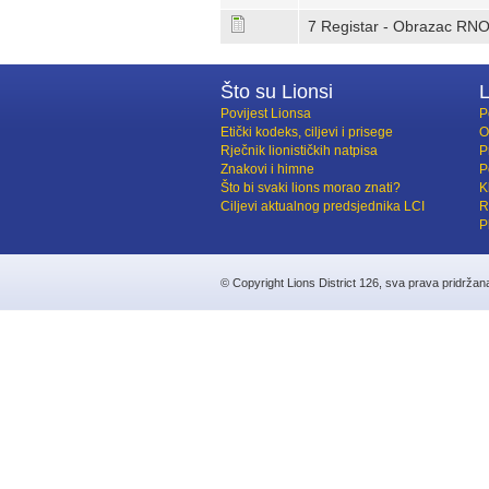
7 Registar - Obrazac RNO
Što su Lionsi
L
Povijest Lionsa
P
Etički kodeks, ciljevi i prisege
O
Rječnik lionističkih natpisa
P
Znakovi i himne
P
Što bi svaki lions morao znati?
K
Ciljevi aktualnog predsjednika LCI
R
P
© Copyright Lions District 126, sva prava pridržan