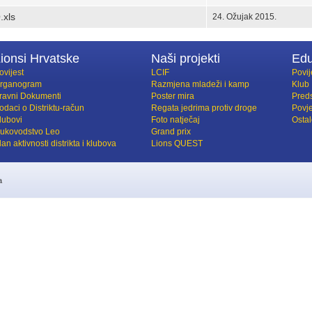
.xls
24. Ožujak 2015.
ionsi Hrvatske
Naši projekti
Edu
ovijest
LCIF
Povij
rganogram
Razmjena mladeži i kamp
Klub
ravni Dokumenti
Poster mira
Preds
odaci o Distriktu-račun
Regata jedrima protiv droge
Povj
lubovi
Foto natječaj
Osta
ukovodstvo Leo
Grand prix
lan aktivnosti distrikta i klubova
Lions QUEST
a