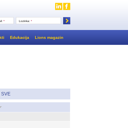
il:
*
Lozinka:
*
kti
Edukacija
Lions magazin
SVE