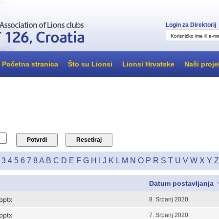
Login za Direktorij
Korisničko ime ili e-ma
Početna stranica
Što su Lionsi
Lionsi Hrvatske
Naši proje
3
4
5
6
7
8
A
B
C
D
E
F
G
H
I
J
K
L
M
N
O
P
R
S
T
U
V
W
X
Y
Z
Datum postavljanja
.pptx
8. Srpanj 2020.
.pptx
7. Srpanj 2020.