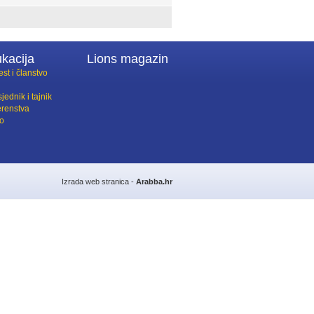
kacija
Lions magazin
est i članstvo
jednik i tajnik
erenstva
lo
Izrada web stranica -
Arabba.hr