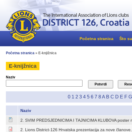
Početna stranica
Što su
Početna stranica
» E-knjižnica
E-knijžnica
Naziv
0
1
2
3
4
5
6
7
8
A
B
C
D
E
F
G
Naziv
2. SVIM PREDSJEDNICIMA I TAJNICIMA KLUBOVA poster m
2. Lions District-126 Hrvatska prezentacija za nove članove