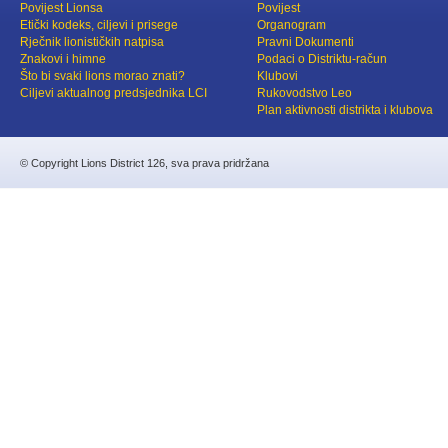
Povijest Lionsa
Povijest
Etički kodeks, ciljevi i prisege
Organogram
Rječnik lionističkih natpisa
Pravni Dokumenti
Znakovi i himne
Podaci o Distriktu-račun
Što bi svaki lions morao znati?
Klubovi
Ciljevi aktualnog predsjednika LCI
Rukovodstvo Leo
Plan aktivnosti distrikta i klubova
© Copyright Lions District 126, sva prava pridržana